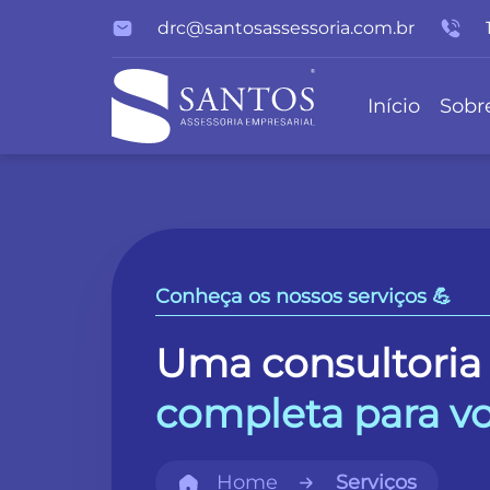
drc@santosassessoria.com.br
Início
Sobr
Conheça os nossos serviços 💪
Uma consultoria
completa para v
Home
Serviços