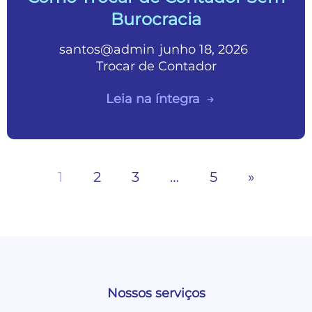
Burocracia
santos@admin
junho 18, 2026
•
•
Trocar de Contador
Leia na íntegra
1
2
3
…
5
»
Nossos serviços