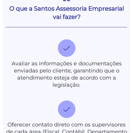
comprometer a saúde financeira do seu
negócio. Além disso, você passa a contar
O registro de marca garante que sua
O que a Santos Assessoria Empresarial
empresa tenha exclusividade sobre o uso
com uma equipe especializada que
vai fazer?
da marca em todo o território nacional,
garante maior precisão e controle nos
protegendo o nome e logotipo contra o
processos financeiros.
uso indevido por concorrentes. Isso traz
segurança jurídica, fortalece o
posicionamento da empresa no mercado
e aumenta o valor da sua marca.
Avaliar as informações e documentações
enviadas pelo cliente, garantindo que o
atendimento esteja de acordo com a
legislação.
Oferecer contato direto com os supervisores
de cada área (Fiscal, Contábil, Departamento