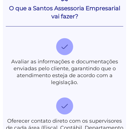
comprometer a saúde financeira do seu
negócio. Além disso, você passa a contar
O registro de marca garante que sua
O que a Santos Assessoria Empresarial
empresa tenha exclusividade sobre o uso
com uma equipe especializada que
vai fazer?
da marca em todo o território nacional,
garante maior precisão e controle nos
protegendo o nome e logotipo contra o
processos financeiros.
uso indevido por concorrentes. Isso traz
segurança jurídica, fortalece o
posicionamento da empresa no mercado
e aumenta o valor da sua marca.
Avaliar as informações e documentações
enviadas pelo cliente, garantindo que o
atendimento esteja de acordo com a
legislação.
Oferecer contato direto com os supervisores
de cada área (Fiscal, Contábil, Departamento