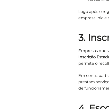
Logo após o reg
empresa inicie 
3. Ins
Empresas que v
Inscrição Estad
permite o reco
Em contraparti
prestam serviços
de funcionament
4. Esc