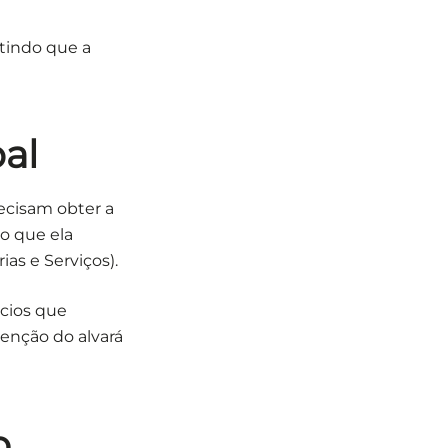
itindo que a
pal
cisam obter a
to que ela
as e Serviços).
ócios que
tenção do alvará
o