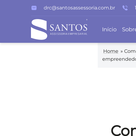
drc@santosassessoria.com.br
Início
Sobr
Home
»
Como
empreendedo
Com