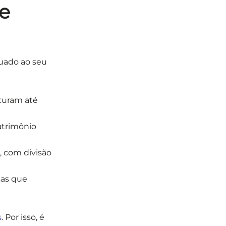
 e
uado ao seu
turam até
atrimônio
, com divisão
sas que
s
. Por isso, é