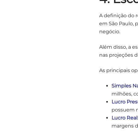
A definição do 
em São Paulo, p
negócio.
Além disso, a e
nas projeções 
As principais op
Simples Na
milhões, c
Lucro Pre
possuem ma
Lucro Real
margens de