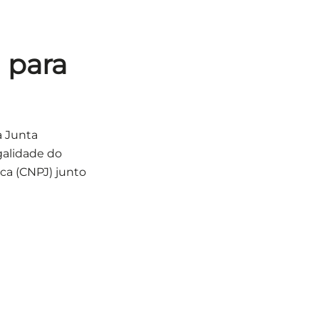
 para
a Junta
galidade do
ca (CNPJ) junto