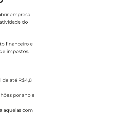
abrir empresa
atividade do
o financeiro e
de impostos.
 de até R$4,8
lhões por ano e
ra aquelas com