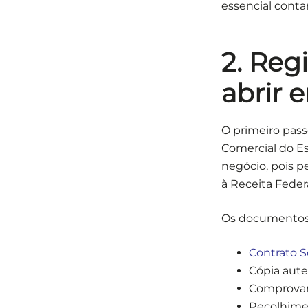
essencial conta
2. Reg
abrir 
O primeiro pass
Comercial do Es
negócio, pois p
à Receita Federa
Os documentos 
Contrato S
Cópia aute
Comprovant
Recolhimen