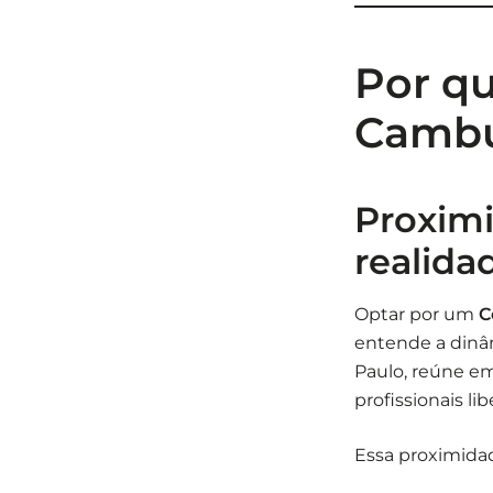
Por q
Cambuc
Proxim
realida
Optar por um
C
entende a dinâm
Paulo, reúne em
profissionais libe
Essa proximidade