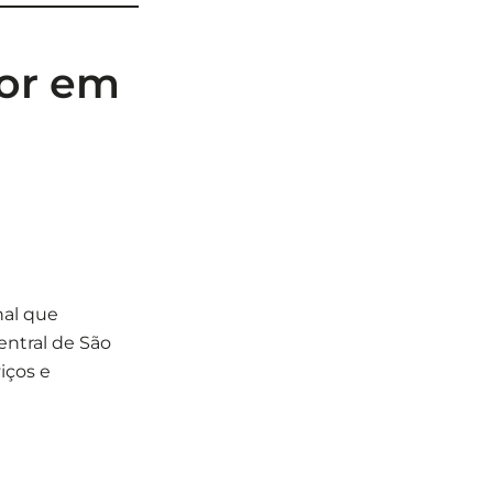
dor em
nal que
entral de São
iços e