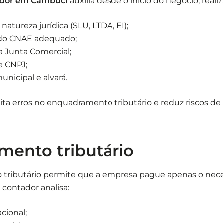
dor em Cambuci
auxilia desde o início do negócio, reali
natureza jurídica (SLU, LTDA, EI);
 do CNAE adequado;
a Junta Comercial;
e CNPJ;
unicipal e alvará.
ita erros no enquadramento tributário e reduz riscos d
mento tributário
 tributário permite que a empresa pague apenas o nece
 contador analisa:
cional;