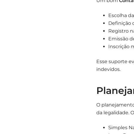
Um bom
Conta
Escolha da 
Definição
Registro n
Emissão d
Inscrição m
Esse suporte ev
indevidos.
Planeja
O planejamento
da legalidade. O
Simples Na