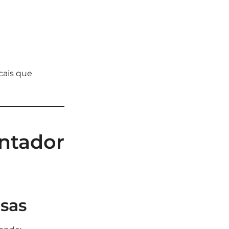
scais que
ontador
sas