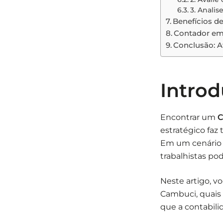
3. Analis
Benefícios d
Contador em
Conclusão: A
Intro
Encontrar um
C
estratégico faz
Em um cenário e
trabalhistas po
Neste artigo, v
Cambuci, quais 
que a contabili