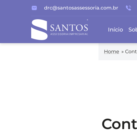
drc@santosassessoria.com.br
Início
So
Home
»
Cont
Con