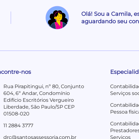
Olá! Sou a Camila, e
aguardando seu con
contre-nos
Especiali
Rua Pirapitingui, nº 80, Conjunto
Contabilida
604, 6º Andar, Condomínio
Serviços soc
Edifício Escritórios Vergueiro
Contabilida
Liberdade, São Paulo/SP CEP
Pessoa físic
01508-020
Contabilida
11 2884 3777
Prestadore
drc@santosassessoria.com.br
Serviços