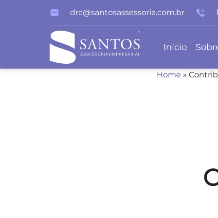
drc@santosassessoria.com.br
Início
Sobr
Home
»
Contrib
C