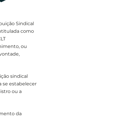
buição Sindical
intitulada como
CLT
lhimento, ou
 vontade,
ção sindical
a se estabelecer
istro ou a
himento da