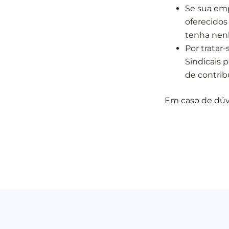
Se sua empr
oferecidos
tenha nen
Por tratar
Sindicais 
de contrib
Em caso de dúv