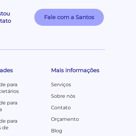
stou
Fale com a Santos
tato
dades
Mais informações
de para
Serviços
ietários
Sobre nós
de para
Contato
a
Orçamento
de para
s de
Blog