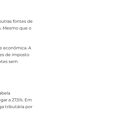
utras fontes de
os. Mesmo que o
de econômica. A
ões de imposto
entes sem
abela
gar a 27,5%. Em
a tributária por