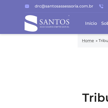
drc@santosassessoria.com.br
Início
So
Home
»
Trib
Trib