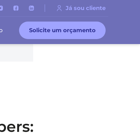
Já sou cliente
o
Solicite um orçamento
bers: