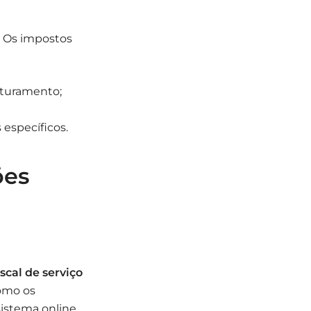
. Os impostos
faturamento;
 específicos.
ões
iscal de serviço
como os
sistema online