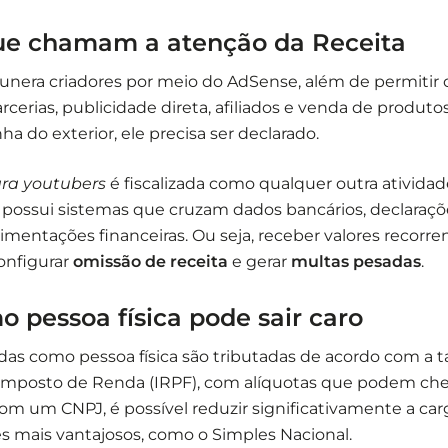
e chamam a atenção da Receita
nera criadores por meio do AdSense, além de permitir o
rcerias, publicidade direta, afiliados e venda de produt
 do exterior, ele precisa ser declarado.
ara youtubers
é fiscalizada como qualquer outra ativida
 possui sistemas que cruzam dados bancários, declaraç
mentações financeiras. Ou seja, receber valores recorr
onfigurar
omissão de receita
e gerar
multas pesadas
.
 pessoa física pode sair caro
das como pessoa física são tributadas de acordo com a t
 Imposto de Renda (IRPF), com alíquotas que podem che
com um CNPJ, é possível reduzir significativamente a carg
 mais vantajosos, como o Simples Nacional.