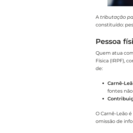
A
tributação p
constituído: pess
Pessoa fís
Quem atua como
Física (IRPF), c
de:
Carnê-Leã
fontes não
Contribui
O Carnê-Leão é
omissão de inf