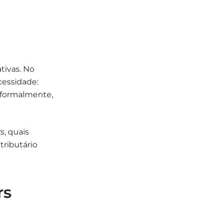
tivas. No
essidade:
informalmente,
rs
, quais
tributário
rs