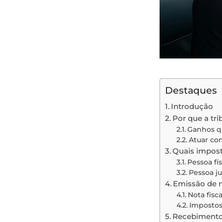
Destaques
Introdução
Por que a tri
Ganhos q
Atuar com
Quais impost
Pessoa fís
Pessoa ju
Emissão de n
Nota fisca
Imposto
Recebimentos