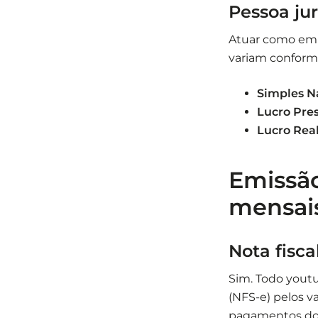
Pessoa jur
Atuar como empr
variam conforme
Simples N
Lucro Pre
Lucro Rea
Emissão
mensai
Nota fisca
Sim. Todo youtu
(NFS-e) pelos v
pagamentos do 