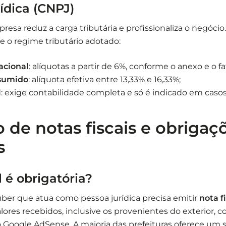
ídica (CNPJ)
esa reduz a carga tributária e profissionaliza o negócio
 o regime tributário adotado:
acional
: alíquotas a partir de 6%, conforme o anexo e o 
sumido
: alíquota efetiva entre 13,33% e 16,33%;
l
: exige contabilidade completa e só é indicado em casos
 de notas fiscais e obrigaç
s
l é obrigatória?
ber que atua como pessoa jurídica precisa emitir
nota f
alores recebidos, inclusive os provenientes do exterior, 
Google AdSense. A maioria das prefeituras oferece um 