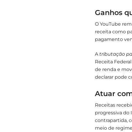
Ganhos qu
O YouTube remu
receita como pa
pagamento venha
A
tributação p
Receita Federal
de renda e movi
declarar pode c
Atuar como
Receitas recebi
progressiva do
contrapartida, 
meio de regimes