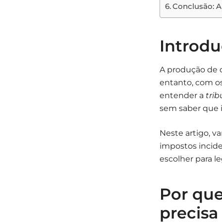
Conclusão: A
Introd
A produção de c
entanto, com 
entender a
tri
sem saber que i
Neste artigo, v
impostos incide
escolher para l
Por que
precisa