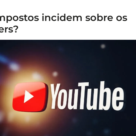
mpostos incidem sobre os
ers?