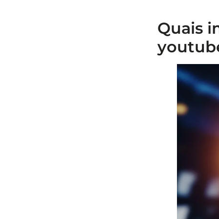
Quais i
youtub